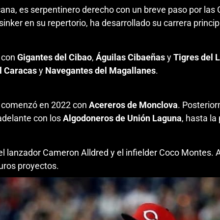
na, es serpentinero derecho con un breve paso por las 
inker en su repertorio, ha desarrollado su carrera princ
M con
Gigantes del Cibao
,
Águilas Cibaeñas
y
Tigres del 
l Caracas
y
Navegantes del Magallanes
.
ol comenzó en 2022 con
Acereros de Monclova
. Posterio
delante con los
Algodoneros de Unión
Laguna
, hasta l
n el lanzador Cameron Alldred y el infielder Coco Montes
uros proyectos.