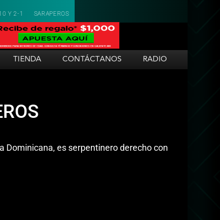
1
SARAPEROS PIERDE EL PRIMERO ANTE LOS ALGODONEROS 10-0
S
TIENDA
CONTÁCTANOS
RADIO
EROS
a Dominicana, es serpentinero derecho con