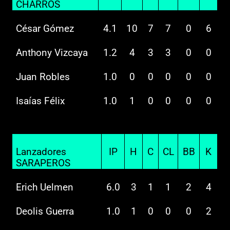
CHARROS
César Gómez
4.1
10
7
7
0
6
Anthony Vizcaya
1.2
4
3
3
0
0
Juan Robles
1.0
0
0
0
0
0
Isaías Félix
1.0
1
0
0
0
0
Lanzadores
IP
H
C
CL
BB
K
SARAPEROS
Erich Uelmen
6.0
3
1
1
2
4
Deolis Guerra
1.0
1
0
0
0
2