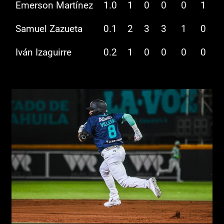
Emerson Martínez
1.0
1
0
0
0
1
Samuel Zazueta
0.1
2
3
3
1
0
Iván Izaguirre
0.2
1
0
0
0
0