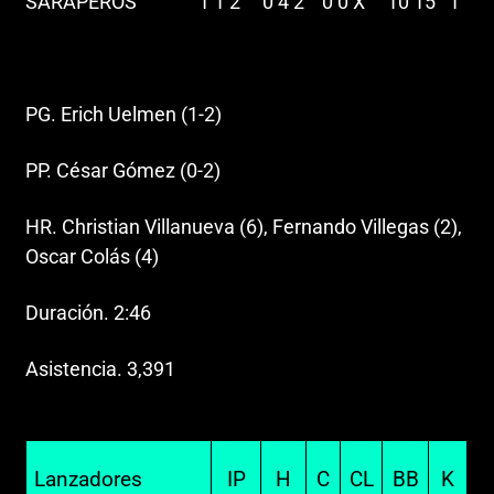
SARAPEROS 1 1 2 0 4 2 0 0 X 10 15 1
PG. Erich Uelmen (1-2)
PP. César Gómez (0-2)
HR. Christian Villanueva (6), Fernando Villegas (2),
Oscar Colás (4)
Duración. 2:46
Asistencia. 3,391
Lanzadores
IP
H
C
CL
BB
K