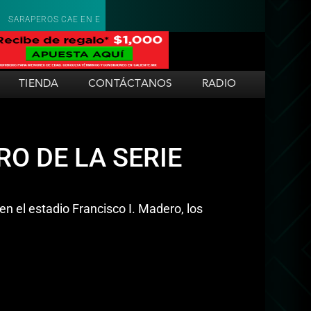
LTIMO DE LA SERIE ANTE TECOS 6-4
SARAPEROS EXPLOTA CON RACIMO
TIENDA
CONTÁCTANOS
RADIO
O DE LA SERIE
n el estadio Francisco I. Madero, los