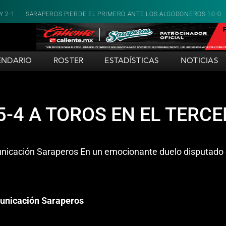
E EL PRIMERO ANTE LOS ALGODONEROS 10-0
SARAPEROS CAE EN EL Ú
ENDARIO
ROSTER
ESTADÍSTICAS
NOTICIAS
-4 A TOROS EN EL TERCER
municación Saraperos En un emocionante duelo disputado e
omunicación Saraperos