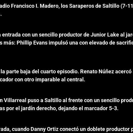
dio Francisco I. Madero, los Saraperos de Saltillo (7-11
.
entrada con un sencillo productor de Junior Lake al jard
s más: Phillip Evans impulsó una con elevado de sacrific
a parte baja del cuarto episodio. Renato Núñez acercó a
ador con otro imparable al central.
n Villarreal puso a Saltillo al frente con un sencillo pr
as por el jardín derecho, dejando el marcador 5-3.
rada, cuando Danny Ortiz conectó un doblete productor po