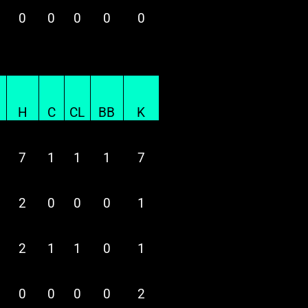
0
0
0
0
0
H
C
CL
BB
K
7
1
1
1
7
2
0
0
0
1
2
1
1
0
1
0
0
0
0
2