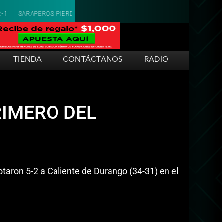
IERDE EL PRIMERO ANTE LOS ALGODONEROS 10-0
SARAPEROS CAE EN E
TIENDA
CONTÁCTANOS
RADIO
RIMERO DEL
otaron 5-2 a Caliente de Durango (34-31) en el