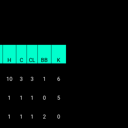
H
C
CL
BB
K
10
3
3
1
6
1
1
1
0
5
1
1
1
2
0