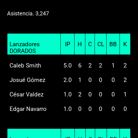
Asistencia. 3,247
Lanzadores
IP
H
C
CL
BB
K
DORADOS
Caleb Smith
5.0
6
2
2
1
2
Josué Gómez
2.0
1
0
0
0
2
César Valdez
1.0
2
0
0
0
1
Edgar Navarro
1.0
0
0
0
0
0