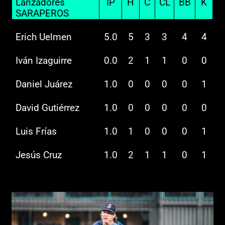
Lanzadores
IP
H
C
CL
BB
K
SARAPEROS
Erich Uelmen
5.0
5
3
3
4
4
Iván Izaguirre
0.0
2
1
1
0
0
Daniel Juárez
1.0
0
0
0
0
1
David Gutiérrez
1.0
0
0
0
0
0
Luis Frías
1.0
1
0
0
0
1
Jesús Cruz
1.0
2
1
1
0
1