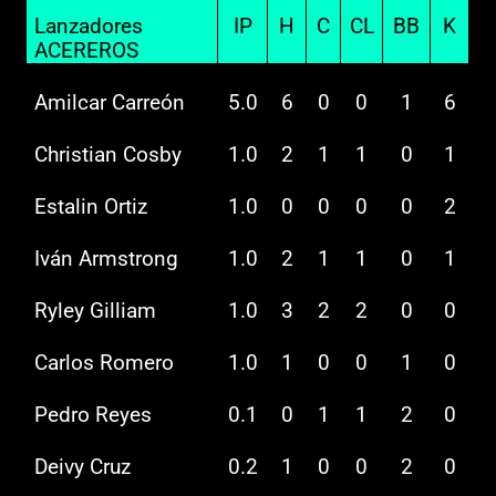
Lanzadores
IP
H
C
CL
BB
K
ACEREROS
Amilcar Carreón
5.0
6
0
0
1
6
Christian Cosby
1.0
2
1
1
0
1
Estalin Ortiz
1.0
0
0
0
0
2
Iván Armstrong
1.0
2
1
1
0
1
Ryley Gilliam
1.0
3
2
2
0
0
Carlos Romero
1.0
1
0
0
1
0
Pedro Reyes
0.1
0
1
1
2
0
Deivy Cruz
0.2
1
0
0
2
0