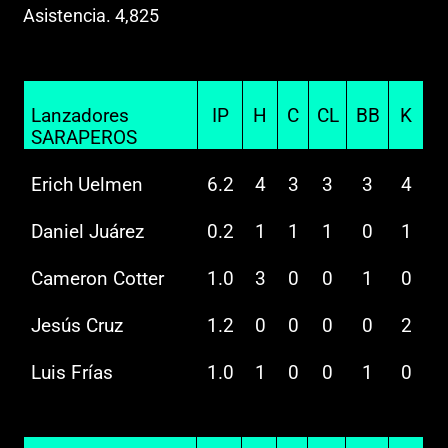
Asistencia. 4,825
Lanzadores
IP
H
C
CL
BB
K
SARAPEROS
Erich Uelmen
6.2
4
3
3
3
4
Daniel Juárez
0.2
1
1
1
0
1
Cameron Cotter
1.0
3
0
0
1
0
Jesús Cruz
1.2
0
0
0
0
2
Luis Frías
1.0
1
0
0
1
0