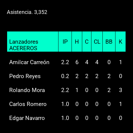
Asistencia. 3,352
Lanzadores
IP
H
C
CL
BB
K
ACEREROS
Amilcar Carreón
2.2
6
4
4
0
1
Pedro Reyes
0.2
2
2
2
2
0
Rolando Mora
2.2
1
0
0
2
3
Carlos Romero
1.0
0
0
0
0
1
Edgar Navarro
1.0
0
0
0
0
0