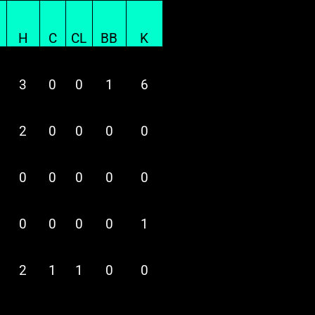
H
C
CL
BB
K
3
0
0
1
6
2
0
0
0
0
0
0
0
0
0
0
0
0
0
1
2
1
1
0
0