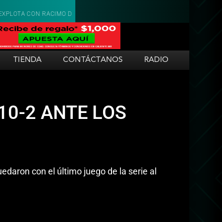
O DE SIETE CARRERAS EN LA NOVENA Y DERROTA 9-3 A TECOS
SARAP
TIENDA
CONTÁCTANOS
RADIO
10-2 ANTE LOS
daron con el último juego de la serie al