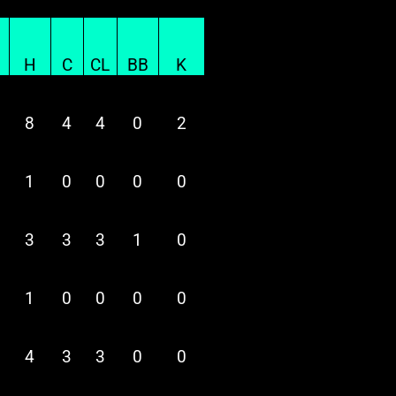
H
C
CL
BB
K
8
4
4
0
2
1
0
0
0
0
3
3
3
1
0
1
0
0
0
0
4
3
3
0
0