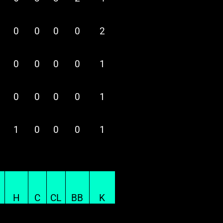
0
0
0
0
2
0
0
0
0
1
0
0
0
0
1
1
0
0
0
1
H
C
CL
BB
K