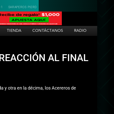
PIERDE EL PRIMERO ANTE LOS ALGODONEROS 10-0
SARAPEROS CAE EN
TIENDA
CONTÁCTANOS
RADIO
REACCIÓN AL FINAL
 y otra en la décima, los Acereros de